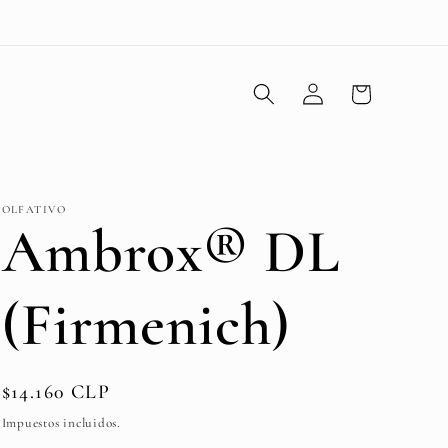
Iniciar
Carrito
sesión
OLFATIVO
Ambrox® DL
(Firmenich)
Precio
$14.160 CLP
habitual
Impuestos incluidos.