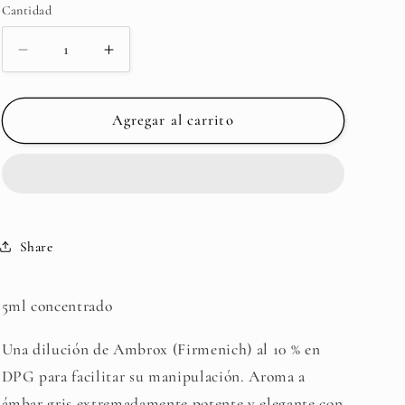
Cantidad
Cantidad
Reducir
Aumentar
cantidad
cantidad
para
para
Ambrox®
Ambrox®
Agregar al carrito
DL
DL
(Firmenich)
(Firmenich)
Share
5ml concentrado
Una dilución de Ambrox (Firmenich) al 10 % en
DPG para facilitar su manipulación. Aroma a
ámbar gris extremadamente potente y elegante con