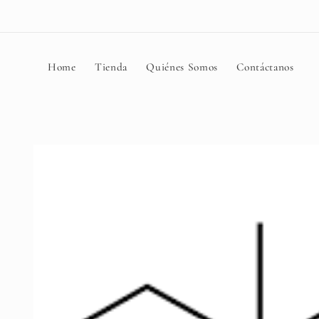
Ir
directamente
al contenido
Home
Tienda
Quiénes Somos
Contáctanos
Ir
directamente
a la
información
del producto