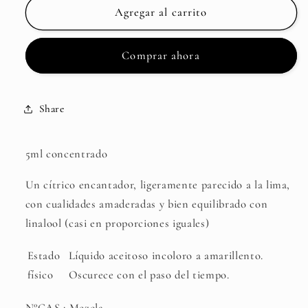
BERGAMOT
BERGAMOT
Agregar al carrito
F-
F-
TEC
TEC
Comprar ahora
Share
5ml concentrado
Un cítrico encantador, ligeramente parecido a la lima,
con cualidades amaderadas y bien equilibrado con
linalool (casi en proporciones iguales)
Estado
Líquido aceitoso incoloro a amarillento.
físico
Oscurece con el paso del tiempo.
N°CAS : Mezcla