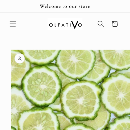
Ir
Welcome to our store
directamente
al contenido
Carrito
Ir
directamente
a la
información
del producto