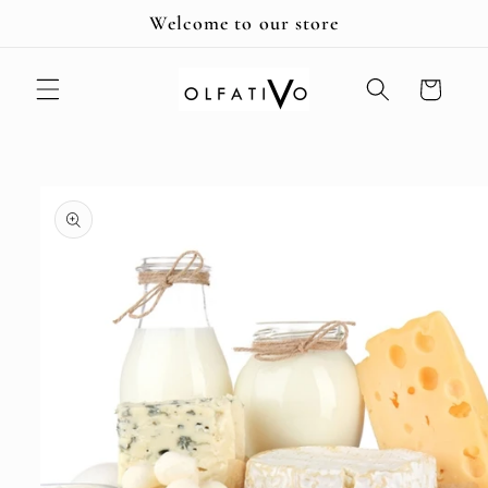
Ir
Welcome to our store
directamente
al contenido
Carrito
Ir
directamente
a la
información
del producto