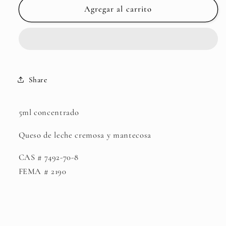
Butyl
Butyl
Agregar al carrito
butyro
butyro
lactate
lactate
Share
5ml concentrado
Queso de leche cremosa y mantecosa
CAS # 7492-70-8
FEMA # 2190