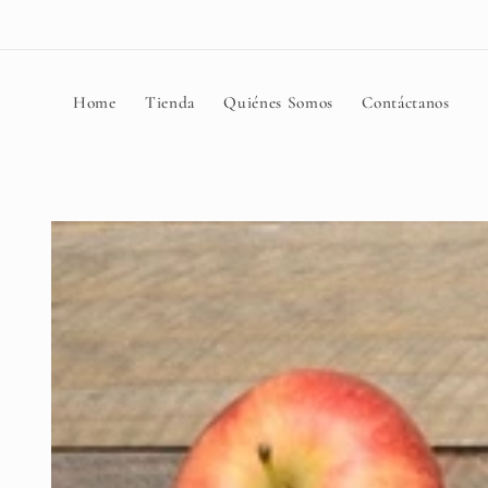
Ir
directamente
al contenido
Home
Tienda
Quiénes Somos
Contáctanos
Ir
directamente
a la
información
del producto