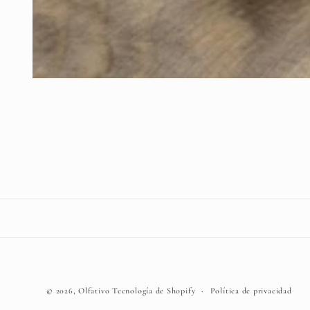
Abrir
elemento
multimedia
1
en
una
ventana
modal
© 2026,
Olfativo
Tecnología de Shopify
Política de privacidad