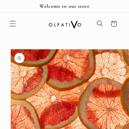
Ir
Welcome to our store
directamente
al contenido
Carrito
Ir
directamente
a la
información
del producto