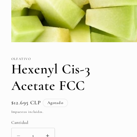
Abrir
elemento
multimedia
1
OLFATIVO
en
Hexenyl Cis-3
una
ventana
modal
Acetate FCC
Precio
$12.695 CLP
Agotado
habitual
Impuestos incluidos.
Cantidad
Cantidad