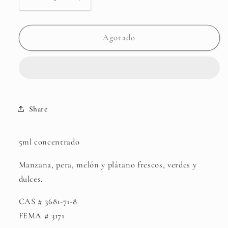
Reducir
Aumentar
cantidad
cantidad
para
para
Hexenyl
Hexenyl
Agotado
Cis-
Cis-
3
3
Acetate
Acetate
FCC
FCC
Share
5ml concentrado
Manzana, pera, melón y plátano frescos, verdes y
dulces.
CAS # 3681-71-8
FEMA # 3171