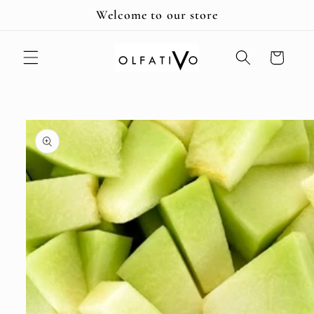
Ir
Welcome to our store
directamente
al contenido
Carrito
Ir
directamente
a la
información
del producto