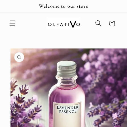
Ir
Welcome to our store
directamente
al contenido
Carrito
Ir
directamente
a la
información
del producto