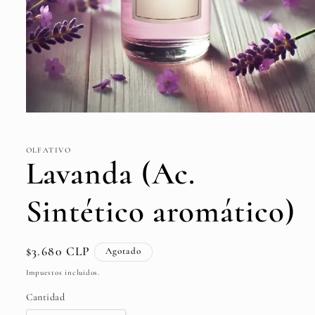
Abrir
elemento
multimedia
1
OLFATIVO
en
Lavanda (Ac.
una
ventana
modal
Sintético aromático)
Precio
$3.680 CLP
Agotado
habitual
Impuestos incluidos.
Cantidad
Cantidad