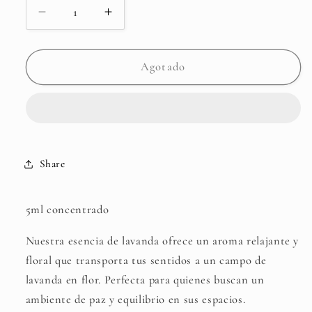
Reducir
Aumentar
cantidad
cantidad
para
para
Lavanda
Lavanda
Agotado
(Ac.
(Ac.
Sintético
Sintético
aromático)
aromático)
Share
5ml concentrado
Nuestra esencia de lavanda ofrece un aroma relajante y
floral que transporta tus sentidos a un campo de
lavanda en flor. Perfecta para quienes buscan un
ambiente de paz y equilibrio en sus espacios.