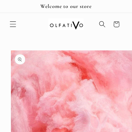
Ir
Welcome to our store
directamente
al contenido
Carrito
Ir
directamente
a la
información
del producto