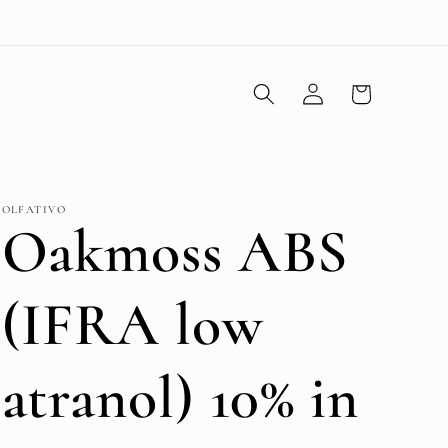
Iniciar
Carrito
sesión
OLFATIVO
Oakmoss ABS
(IFRA low
atranol) 10% in