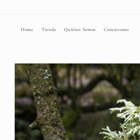
Ir
directamente
al contenido
Home
Tienda
Quiénes Somos
Contáctanos
Ir
directamente
a la
información
del producto