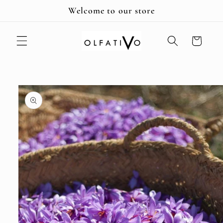
Ir
Welcome to our store
directamente
al contenido
Carrito
Ir
directamente
a la
información
del producto