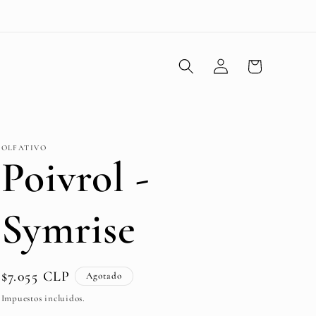
Iniciar
Carrito
sesión
OLFATIVO
Poivrol -
Symrise
Precio
$7.055 CLP
Agotado
habitual
Impuestos incluidos.