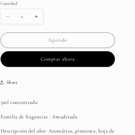
Cantidad
Cantidad
Reducir
Aumentar
cantidad
cantidad
para
para
Poivrol
Poivrol
Agotado
-
-
Symrise
Symrise
Comprar ahora
Share
5ml concentrado
Familia de fragancias : Amaderada
Descripción del olor: Aromático, pimienta, hoja de