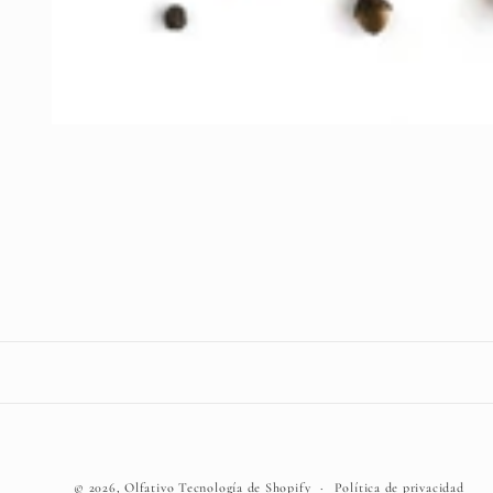
Abrir
elemento
multimedia
1
en
una
ventana
modal
© 2026,
Olfativo
Tecnología de Shopify
Política de privacidad