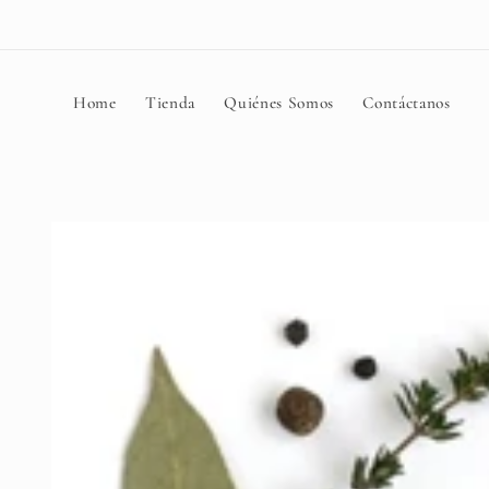
Ir
directamente
al contenido
Home
Tienda
Quiénes Somos
Contáctanos
Ir
directamente
a la
información
del producto