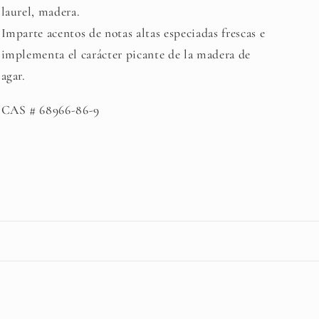
laurel, madera.
Imparte acentos de notas altas especiadas frescas e
implementa el carácter picante de la madera de
agar.
CAS # 68966-86-9