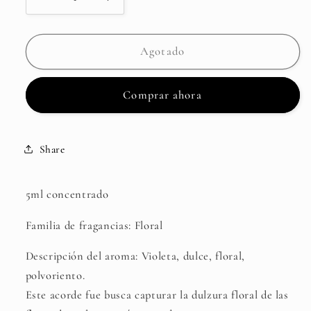
Reducir
Aumentar
cantidad
cantidad
para
para
VIOLET
VIOLET
Agotado
KEY
KEY
ACCORD
ACCORD
Comprar ahora
Share
5ml concentrado
Familia de fragancias: Floral
Descripción del aroma: Violeta, dulce, floral,
polvoriento.
Este acorde fue busca capturar la dulzura floral de las