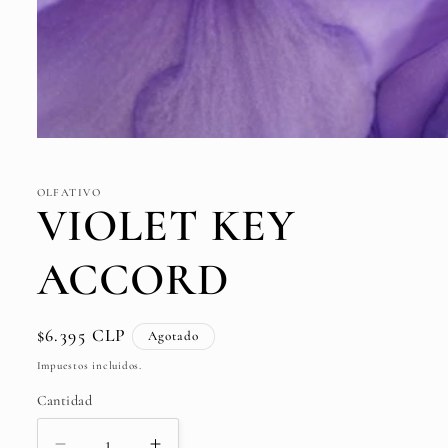
Abrir
elemento
multimedia
1
OLFATIVO
en
VIOLET KEY
una
ventana
modal
ACCORD
Precio
$6.395 CLP
Agotado
habitual
Impuestos incluidos.
Cantidad
Cantidad