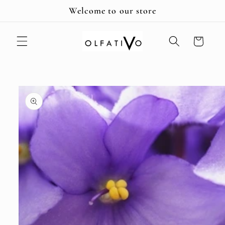
Ir
Welcome to our store
directamente
al contenido
Carrito
Ir
directamente
a la
información
del producto